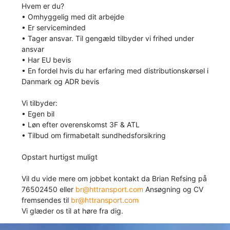
Hvem er du?
• Omhyggelig med dit arbejde
• Er serviceminded
• Tager ansvar. Til gengæld tilbyder vi frihed under
ansvar
• Har EU bevis
• En fordel hvis du har erfaring med distributionskørsel i
Danmark og ADR bevis
Vi tilbyder:
• Egen bil
• Løn efter overenskomst 3F & ATL
• Tilbud om firmabetalt sundhedsforsikring
Opstart hurtigst muligt
Vil du vide mere om jobbet kontakt da Brian Refsing på
76502450 eller
br@httransport.com
Ansøgning og CV
fremsendes til
br@httransport.com
Vi glæder os til at høre fra dig.