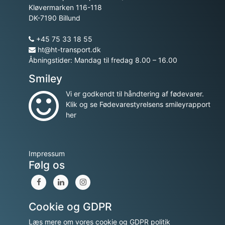
Kløvermarken 116-118
DK-7190 Billund
+45 75 33 18 55
ht@ht-transport.dk
Åbningstider: Mandag til fredag 8.00 – 16.00
Smiley
Vi er godkendt til håndtering af fødevarer.
Klik og se Fødevarestyrelsens smileyrapport
her
Impressum
Følg os
Cookie og GDPR
Læs mere om vores cookie og GDPR politik